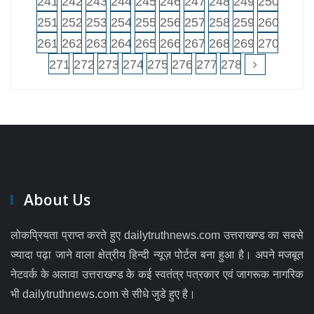
241
242
243
244
245
246
247
248
249
250
251
252
253
254
255
256
257
258
259
260
261
262
263
264
265
266
267
268
269
270
271
272
273
274
275
276
277
278
About Us
लोकप्रियता प्राप्त करते हुए dailytruthnews.com उत्तराखण्ड का सबसे
ज्यादा पढ़ा जाने वाला क्षेत्रीय हिन्दी न्यूज़ पोर्टल बना हुआ है। अपने मजबूत
नेटवर्क के अलावा उत्तराखण्ड के कई स्वतंत्र पत्रकार एवं जागरूक नागरिक
भी dailytruthnews.com से सीधे जुडे हुए है।