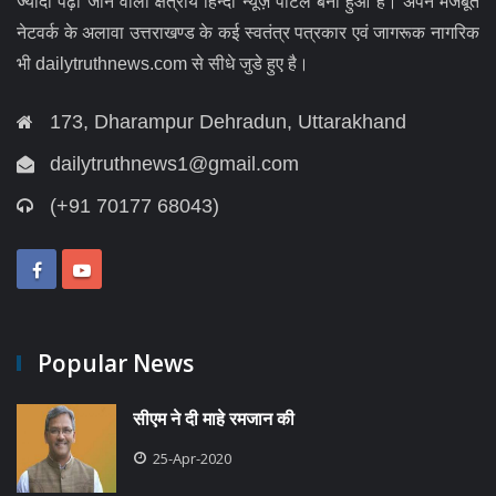
ज्यादा पढ़ा जाने वाला क्षेत्रीय हिन्दी न्यूज़ पोर्टल बना हुआ है। अपने मजबूत
नेटवर्क के अलावा उत्तराखण्ड के कई स्वतंत्र पत्रकार एवं जागरूक नागरिक
भी dailytruthnews.com से सीधे जुडे हुए है।
173, Dharampur Dehradun, Uttarakhand
dailytruthnews1@gmail.com
(+91 70177 68043)
Popular News
सीएम ने दी माहे रमजान की
25-Apr-2020