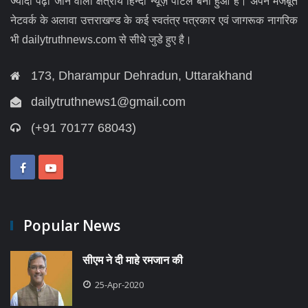
ज्यादा पढ़ा जाने वाला क्षेत्रीय हिन्दी न्यूज़ पोर्टल बना हुआ है। अपने मजबूत
नेटवर्क के अलावा उत्तराखण्ड के कई स्वतंत्र पत्रकार एवं जागरूक नागरिक
भी dailytruthnews.com से सीधे जुडे हुए है।
173, Dharampur Dehradun, Uttarakhand
dailytruthnews1@gmail.com
(+91 70177 68043)
Popular News
सीएम ने दी माहे रमजान की
25-Apr-2020